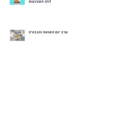
לחג השבועות
ערב יום השואה והגבורה
פסח בממ"ד
לקראת פסח