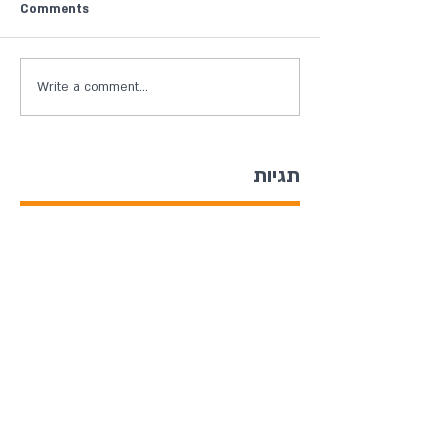
Comments
Write a comment...
תגיות
תובנות בקשר בין פסיכולוגיה מודרנית
לחג השבועות
ערב יום השואה והגבורה