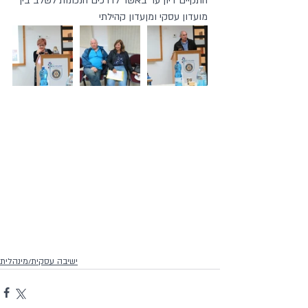
התקיים דיון ער באשר לדרכים הנכונות לשלב בין 
מועדון עסקי ומןעדון קהילתי
ישיבה עסקית/מינהלית