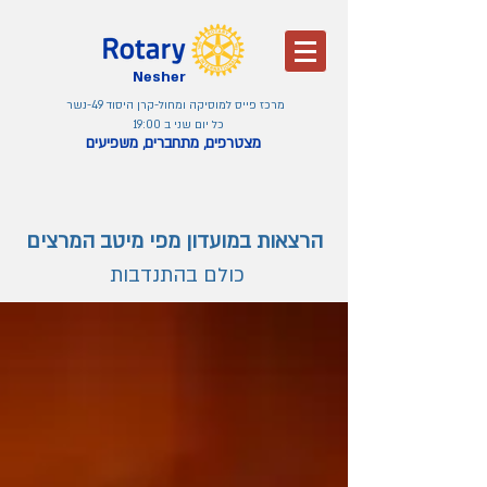
Nesher
מרכז פייס למוסיקה ומחול-קרן היסוד 49-נשר
כל יום שני ב 19:00
מצטרפים, מתחברים, משפיעים
הרצאות במועדון מפי מיטב המרצים
כולם בהתנדבות