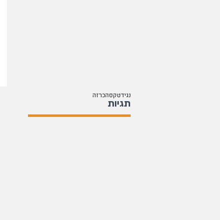
נגיד
טקס
הכרזה
תגיות