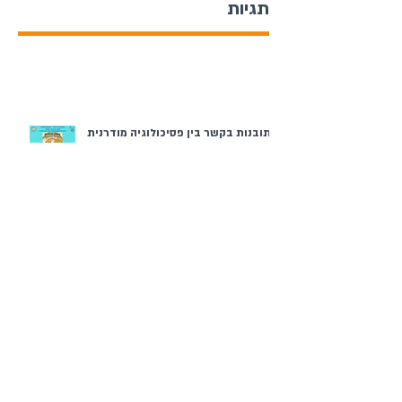
תגיות
תובנות בקשר בין פסיכולוגיה מודרנית
לחג השבועות
ערב יום השואה והגבורה
פסח בממ"ד